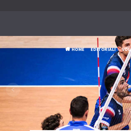
HOME
EDITORIALI
VOL
‹