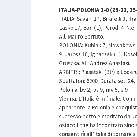
ITALIA-POLONIA 3-0 (25-22, 25
ITALIA: Savani 17, Birarelli 3, T
Lasko 17, Bari (L), Parodi 4. N.e
All. Mauro Berruto.
POLONIA: Kubiak 7, Nowakowski
9, Jarosz 10, Ignaczak (L), Koso
Gruszka. All. Andrea Anastasi.
ARBITRI: Piasetski (Blr) e Loderu
Spettatori: 6200. Durata set: 24, 2
Polonia: bv 2, bs 9, mv 5, e 9.
Vienna. L’Italia è in finale. Co
apparente la Polonia e conquista
successo netto e meritato da u
ostacoli che ha incontrato sino 
consentirà all’Italia di tornar