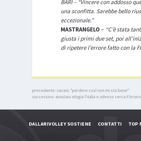
BARI – “Vincere con addosso ques
una sconfitta. Sarebbe bello riu
eccezionale.”
MASTRANGELO
–
“C’è stata tan
giusta i primi due set, poi all’in
di ripetere l’errore fatto con la
precedente:
savani: "perdere così non mi sta bene"
successivo:
anastasi elogia l'italia e adesso cerca il bron
DALLARIVOLLEY SOSTIENE
CONTATTI
TOP 