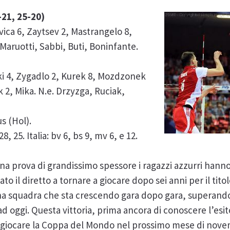
-21, 25-20)
ravica 6, Zaytsev 2, Mastrangelo 8,
. Maruotti, Sabbi, Buti, Boninfante.
 4, Zygadlo 2, Kurek 8, Mozdzonek
k 2, Mika. N.e. Drzyzga, Ruciak,
s (Hol).
8, 25. Italia: bv 6, bs 9, mv 6, e 12.
n una prova di grandissimo spessore i ragazzi azzurri hann
to il diretto a tornare a giocare dopo sei anni per il tit
na squadra che sta crescendo gara dopo gara, superando
ad oggi. Questa vittoria, prima ancora di conoscere l’esi
e a giocare la Coppa del Mondo nel prossimo mese di nove