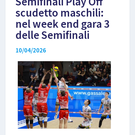
Semifinali Play Off
scudetto maschili:
LIBRI
nel week end gara 3
delle Semifinali
10/04/2026