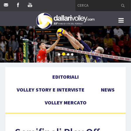
HOME
EDITORIALI
VOLLEY STORY E INTERVISTE
EDITORIALI
NEWS
VOLLEY STORY E INTERVISTE
NEWS
VOLLEY MERCATO
VOLLEY MERCATO
COMPETIZIONI
EVENTI