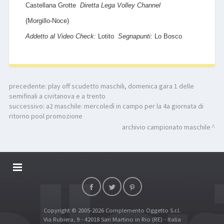
Castellana Grotte
Diretta Lega Volley Channel
(Morgillo-Noce)
Addetto al Video Check:
Lotito
Segnapunti:
Lo Bosco
precedente:
play off scudetto maschili, domenica gara 1 delle
semifinali a civitanova e a trento
successivo:
a2 maschile: mercoledì in campo per la 4a giornata di
ritorno pool promozione
archivio campionato maschile
DALLARIVOLLEY SOSTIENE
CONTATTI
Copyright © 2005-2026 Complemento Oggetto S.r.l.
TOP RICERCHE
Via Rubiera, 9 - 42018 San Martino in Rio (RE) - Italia