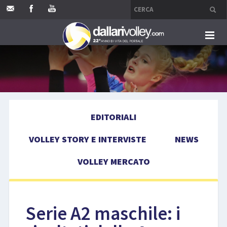
HOME
EDITORIALI
EDITORIALI
VOLLEY STORY E INTERVISTE
VOLLEY STORY E INTERVISTE
NEWS
NEWS
VOLLEY MERCATO
VOLLEY MERCATO
COMPETIZIONI
Serie A2 maschile: i
EVENTI