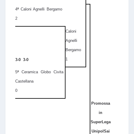
4
ª
Caloni Agnelli Bergamo
2
Caloni
Agnelli
Bergamo
1
3-0 3-0
5
ª
Ceramica Globo Civita
Castellana
0
Promossa
in
SuperLega
UnipolSai