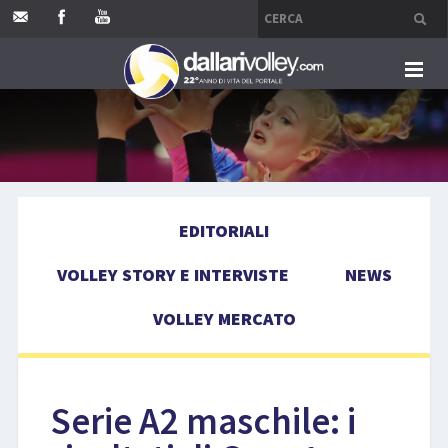
HOME
EDITORIALI
EDITORIALI
VOLLEY STORY E INTERVISTE
VOLLEY STORY E INTERVISTE
NEWS
NEWS
VOLLEY MERCATO
VOLLEY MERCATO
COMPETIZIONI
Serie A2 maschile: i
EVENTI