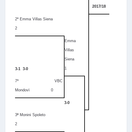
2017/18
2ª Emma Villas Siena
2
Emma
Villas
Siena
1
3-1 3-0
7ª VBC
Mondovì 0
3-0
3
ª
Monini Spoleto
2