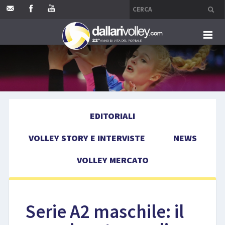
HOME
EDITORIALI
EDITORIALI
VOLLEY STORY E INTERVISTE
VOLLEY STORY E INTERVISTE
NEWS
NEWS
VOLLEY MERCATO
VOLLEY MERCATO
COMPETIZIONI
Serie A2 maschile: il
EVENTI