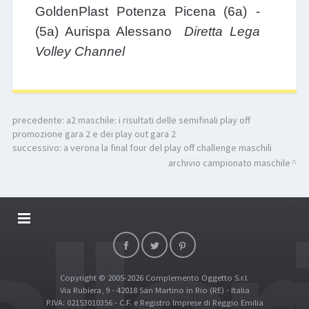
GoldenPlast Potenza Picena
(6a) -
(5a) Aurispa Alessano
Diretta Lega
Volley Channel
precedente:
a2 maschile: i risultati delle semifinali play off
promozione gara 2 e dei play out gara 2
successivo:
a verona la final four del play off challenge maschili
archivio campionato maschile
DALLARIVOLLEY SOSTIENE
CONTATTI
Copyright © 2005-2026 Complemento Oggetto S.r.l.
TOP RICERCHE
Via Rubiera, 9 - 42018 San Martino in Rio (RE) - Italia
SITE MAP
P.IVA: 02153010356 - C.F. e Registro Imprese di Reggio Emilia