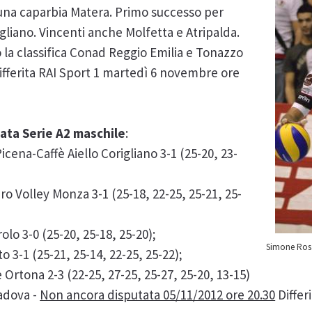
a una caparbia Matera. Primo successo per
liano. Vincenti anche Molfetta e Atripalda.
 la classifica Conad Reggio Emilia e Tonazzo
differita RAI Sport 1 martedì 6 novembre ore
data Serie A2
maschile
:
ena-Caffè Aiello Corigliano 3-1 (25-20, 23-
ro Volley Monza 3-1 (25-18, 22-25, 25-21, 25-
olo 3-0 (25-20, 25-18, 25-20);
Simone Rosal
o 3-1 (25-21, 25-14, 22-25, 25-22);
Ortona 2-3 (22-25, 27-25, 25-27, 25-20, 13-15)
adova -
Non ancora disputata 05/11/2012 ore 20.30
Differ