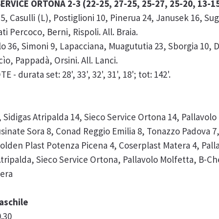
RVICE ORTONA 2-3 (22-25, 27-25, 25-27, 25-20, 13-1
sulli (L), Postiglioni 10, Pinerua 24, Janusek 16, Sugli
Percoco, Berni, Rispoli. All. Braia.
36, Simoni 9, Lapacciana, Muagututia 23, Sborgia 10, Di
ìo, Pappadà, Orsini. All. Lanci.
 durata set: 28', 33', 32', 31', 18'; tot: 142'.
, Sidigas Atripalda 14, Sieco Service Ortona 14, Pallavolo
inate Sora 8, Conad Reggio Emilia 8, Tonazzo Padova 7, 
olden Plast Potenza Picena 4, Coserplast Matera 4, Pall
 Atripalda, Sieco Service Ortona, Pallavolo Molfetta, B-
tera
aschile
.30