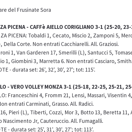
are del Frusinate Sora
PICENA - CAFFè AIELLO CORIGLIANO 3-1 (25-20, 23-2
ICENA: Tobaldi 1, Cecato, Miscio 2, Zamponi 5, Merco
 Della Corte. Non entrati Cacchiarelli. All. Graziosi.
i 1, Van Garderen 17, Smerilli (L), Santucci 5, Tomasel
o 1, Giombini 3, Marretta 6. Non entrati Casciaro, Smith. 
E - durata set: 26', 32', 30', 27'; tot: 115'.
LO - VERO VOLLEY MONZA 3-1 (25-18, 22-25, 25-21, 25
 Franceschini 4, Fromm 21, Lensi, Massari, Visentin 4,
Non entrati Carminati, Grasso. All. Radici.
 Pieri (L), Tiberti, Cozzi, Mor 3, Botto 13, Beretta 11, 
Do Nascimento Jr, Cauteruccio. All. Fumagalli.
 - durata set: 25', 31', 30', 27'; tot: 113'.