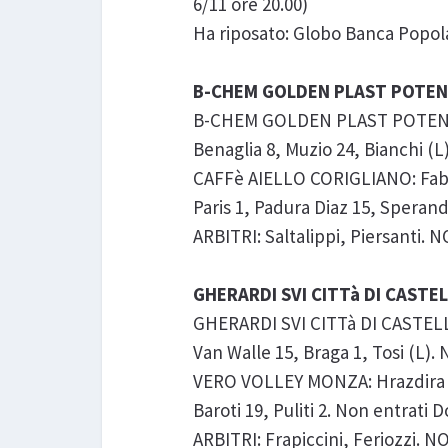
6/11 ore 20.00)
Ha riposato: Globo Banca Popol
B-CHEM GOLDEN PLAST POTENZA 
B-CHEM GOLDEN PLAST POTENZA P
Benaglia 8, Muzio 24, Bianchi (L),
CAFFè AIELLO CORIGLIANO: Fabron
Paris 1, Padura Diaz 15, Sperandi
ARBITRI: Saltalippi, Piersanti. NOT
GHERARDI SVI CITTà DI CASTEL
GHERARDI SVI CITTà DI CASTELLO:
Van Walle 15, Braga 1, Tosi (L). 
VERO VOLLEY MONZA: Hrazdira 16,
Baroti 19, Puliti 2. Non entrati 
ARBITRI: Frapiccini, Feriozzi. NOTE