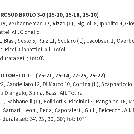
OSUD BROLO 3-0 (25-20, 25-18, 25-20)
Verhanneman 12, Rizzo (L), Giglioli 8, Ippolito 9, Giosa
tei. All. Cichello.
lasi, Sesto 5, Ruiz 11, Scolaro (L), Jacobsen 1, Overbee
Ricci, Ciabattini. All. Tofoli.
urata set: ; tot: 0'.
O LORETO 3-1 (25-21, 25-14, 22-25, 25-22)
 Candellaro 12, Di Marco 10, Cortina (L), Scappaticcio 2
i D'angelo, Spina, Bassi. All. Totire.
abbanelli (L), Polidori 3, Piccinini 3, Ranghieri 16, Ma
 Sarnari, Leoni, Peda, Caporaletti, Gulli, Belcecchi. All. 
rata set: 24', 23', 30', 30'; tot: 107'.