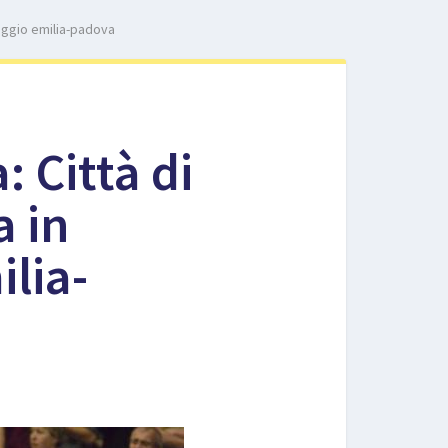
reggio emilia-padova
: Città di
a in
ilia-