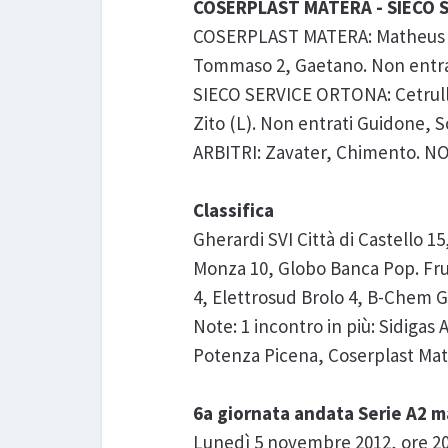
COSERPLAST MATERA - SIECO SE
COSERPLAST MATERA: Matheus 5, Ca
Tommaso 2, Gaetano. Non entrati 
SIECO SERVICE ORTONA: Cetrullo 
Zito (L). Non entrati Guidone, Sc
ARBITRI: Zavater, Chimento. NOTE -
Classifica
Gherardi SVI Città di Castello 15
Monza 10, Globo Banca Pop. Frus
4, Elettrosud Brolo 4, B-Chem G
Note: 1 incontro in più: Sidigas
Potenza Picena, Coserplast Ma
6a giornata andata Serie A2 m
Lunedì 5 novembre 2012, ore 20