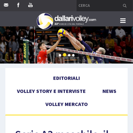
HOME
EDITORIALI
VOLLEY STORY E INTERVISTE
EDITORIALI
NEWS
VOLLEY STORY E INTERVISTE
NEWS
VOLLEY MERCATO
VOLLEY MERCATO
COMPETIZIONI
EVENTI