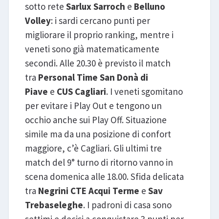
sotto rete
Sarlux Sarroch
e
Belluno
Volley
: i sardi cercano punti per
migliorare il proprio ranking, mentre i
veneti sono già matematicamente
secondi. Alle 20.30 è previsto il match
tra
Personal Time San Donà di
Piave
e
CUS Cagliari
. I veneti sgomitano
per evitare i Play Out e tengono un
occhio anche sui Play Off. Situazione
simile ma da una posizione di confort
maggiore, c’è Cagliari. Gli ultimi tre
match del 9° turno di ritorno vanno in
scena domenica alle 18.00. Sfida delicata
tra
Negrini CTE Acqui Terme
e
Sav
Trebaseleghe
. I padroni di casa sono
settimi e decisi a conquistare 3 punti per