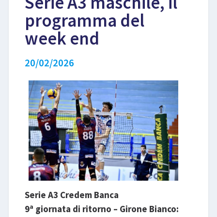
Serie A3 maschile, il
programma del
LIBRI
week end
20/02/2026
Serie A3 Credem Banca
9ª giornata di ritorno – Girone Bianco: