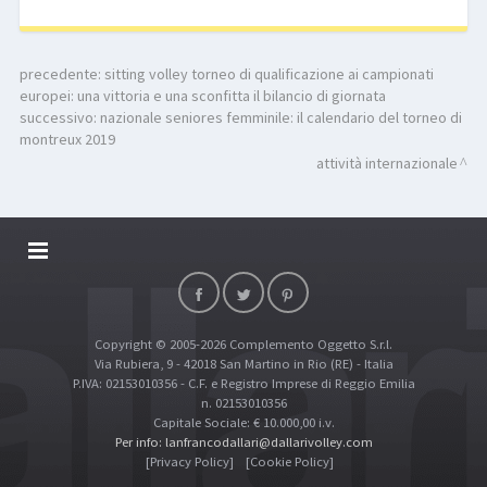
precedente:
sitting volley torneo di qualificazione ai campionati
europei: una vittoria e una sconfitta il bilancio di giornata
successivo:
nazionale seniores femminile: il calendario del torneo di
montreux 2019
attività internazionale
DALLARIVOLLEY SOSTIENE
CONTATTI
Copyright © 2005-2026 Complemento Oggetto S.r.l.
TOP RICERCHE
Via Rubiera, 9 - 42018 San Martino in Rio (RE) - Italia
SITE MAP
P.IVA: 02153010356 - C.F. e Registro Imprese di Reggio Emilia
n. 02153010356
Capitale Sociale: € 10.000,00 i.v.
Per info: lanfrancodallari@dallarivolley.com
[Privacy Policy]
[Cookie Policy]