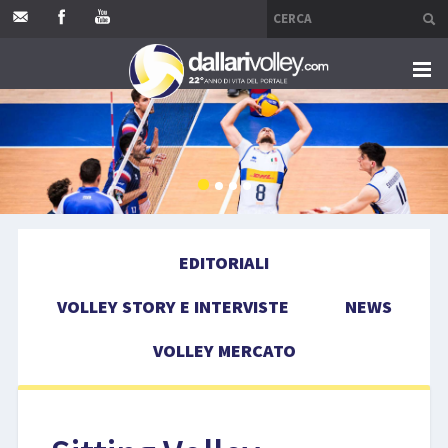
HOME
EDITORIALI
VOLLEY STORY E INTERVISTE
EDITORIALI
NEWS
VOLLEY STORY E INTERVISTE
NEWS
VOLLEY MERCATO
VOLLEY MERCATO
COMPETIZIONI
EVENTI