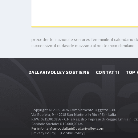
precedente:
nazionale seniores femminile: il calendario 
successivo:
il ct davide mazzanti al politecnico di milano
DALLARIVOLLEY SOSTIENE
CONTATTI
TOP 
Copyright © 2005-2026 Complemento Oggetto S.r.l.
Via Rubiera, 9 - 42018 San Martino in Rio (RE) - Italia
P.IVA: 02153010356 - C.F. e Registro Imprese di Reggio Emilia n. 0
Capitale Sociale: € 10.000,00 i.v.
Per info: lanfrancodallari@dallarivolley.com
[Privacy Policy]
[Cookie Policy]