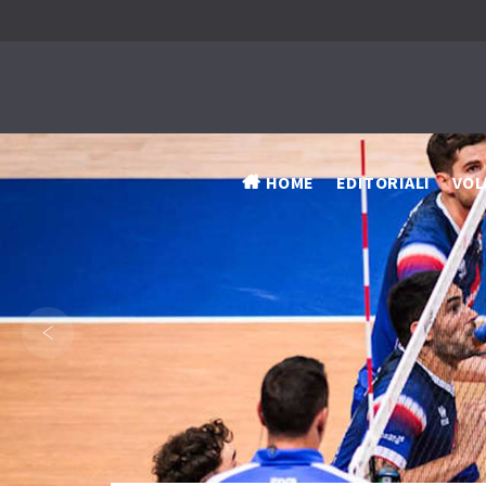
HOME
EDITORIALI
VOL
‹