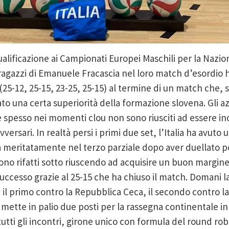
ualificazione ai Campionati Europei Maschili per la Nazion
 ragazzi di Emanuele Fracascia nel loro match d’esordio 
 (25-12, 25-15, 23-25, 25-15) al termine di un match che,
to una certa superiorità della formazione slovena. Gli azz
e spesso nei momenti clou non sono riusciti ad essere in
versari. In realtà persi i primi due set, l’Italia ha avuto
 meritatamente nel terzo parziale dopo aver duellato per
 sono rifatti sotto riuscendo ad acquisire un buon margin
successo grazie al 25-15 che ha chiuso il match. Domani l
 il primo contro la Repubblica Ceca, il secondo contro la
mette in palio due posti per la rassegna continentale 
i tutti gli incontri, girone unico con formula del round rob