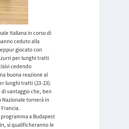
ale Italiana in corso di
hanno ceduto alla
 seppur giocato con
urri per lunghi tratti
cisivi cedendo
 una buona reazione al
 lunghi tratti (23-23).
e di vantaggio che, ben
a Nazionale tornerà in
 Francia.
in programma a Budapest
in, si qualificheranno le