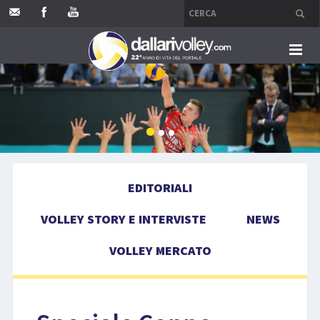
HOME
EDITORIALI
VOLLEY STORY E INTERVISTE
EDITORIALI
NEWS
VOLLEY STORY E INTERVISTE
NEWS
VOLLEY MERCATO
VOLLEY MERCATO
COMPETIZIONI
EVENTI