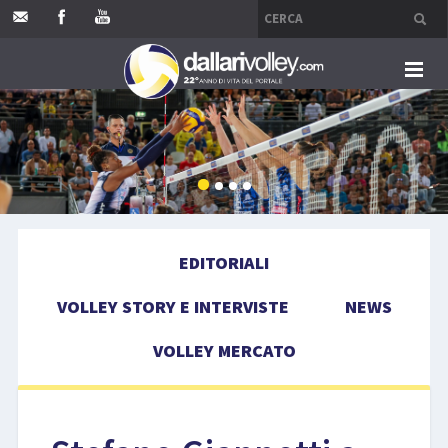
HOME
EDITORIALI
VOLLEY STORY E INTERVISTE
EDITORIALI
NEWS
VOLLEY STORY E INTERVISTE
NEWS
VOLLEY MERCATO
VOLLEY MERCATO
COMPETIZIONI
EVENTI