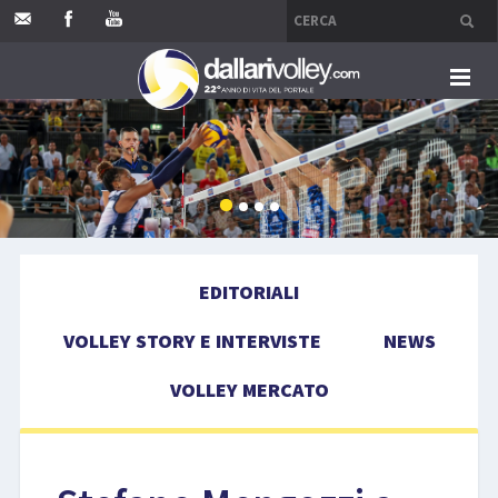
HOME
EDITORIALI
VOLLEY STORY E INTERVISTE
EDITORIALI
NEWS
VOLLEY STORY E INTERVISTE
NEWS
VOLLEY MERCATO
VOLLEY MERCATO
COMPETIZIONI
EVENTI