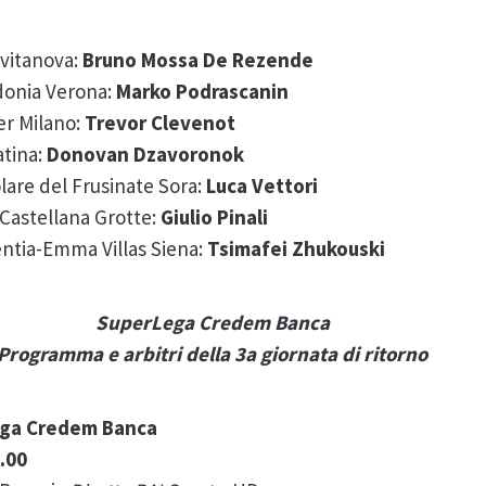
vitanova:
Bruno Mossa De Rezende
donia Verona:
Marko Podrascanin
r Milano:
Trevor Clevenot
atina:
Donovan Dzavoronok
lare del Frusinate Sora:
Luca Vettori
astellana Grotte:
Giulio Pinali
entia-Emma Villas Siena:
Tsimafei Zhukouski
SuperLega Credem Banca
Programma e arbitri della 3a giornata di ritorno
Lega Credem Banca
.00