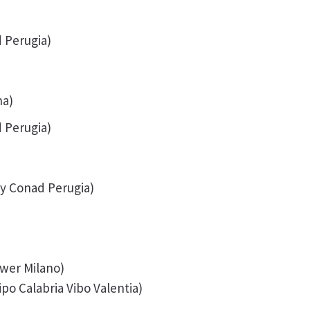
d Perugia)
na)
d Perugia)
ty Conad Perugia)
wer Milano)
po Calabria Vibo Valentia)