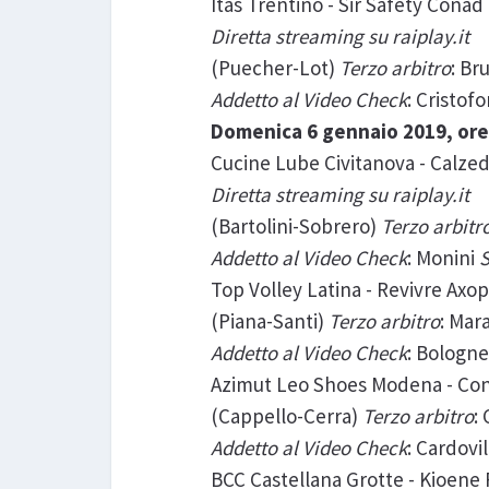
Itas Trentino - Sir Safety Conad
Diretta streaming su raiplay.it
(Puecher-Lot)
Terzo arbitro
: Br
Addetto al Video Check
: Cristofo
Domenica 6 gennaio 2019, ore
Cucine Lube Civitanova - Calze
Diretta streaming su raiplay.it
(Bartolini-Sobrero)
Terzo arbitr
Addetto al Video Check
: Monini
Top Volley Latina - Revivre Axo
(Piana-Santi)
Terzo arbitro
: Mar
Addetto al Video Check
: Bologne
Azimut Leo Shoes Modena - Co
(Cappello-Cerra)
Terzo arbitro
:
Addetto al Video Check
: Cardovi
BCC Castellana Grotte - Kioene