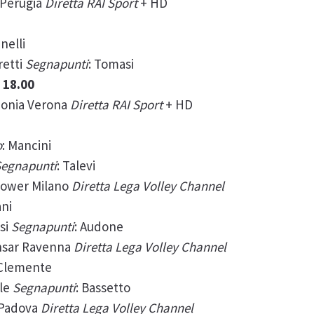
 Perugia
Diretta RAI Sport
+ HD
unelli
retti
Segnapunti
: Tomasi
 18.00
donia Verona
Diretta RAI Sport
+ HD
o
: Mancini
Segnapunti
: Talevi
power Milano
Diretta Lega Volley Channel
ani
si
Segnapunti
: Audone
nsar Ravenna
Diretta Lega Volley Channel
 Clemente
lle
Segnapunti
: Bassetto
 Padova
Diretta Lega Volley Channel