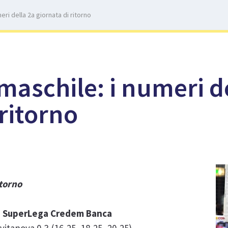
ri della 2a giornata di ritorno
aschile: i numeri d
 ritorno
itorno
rno SuperLega Credem Banca