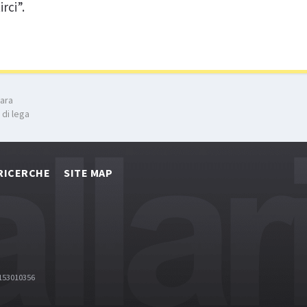
rci”.
gara
 di lega
RICERCHE
SITE MAP
2153010356