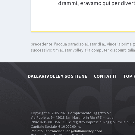
drammi, eravamo qui per diverti
precedente:
l'acqua paradiso all star di a1 vince la prima 
successivo:
tim all star volley alla computer discount italia
DALLARIVOLLEY SOSTIENE
CONTATTI
TOP 
Copyright © 2005-2026 Complemento Oggetto S.r.l.
Via Rubiera, 9 - 42018 San Martino in Rio (RE) - Italia
P.IVA: 02153010356 - C.F. e Registro Imprese di Reggio Emilia n. 0
Capitale Sociale: € 10.000,00 i.v.
Per info: lanfrancodallari@dallarivolley.com