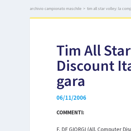
archivio campionato maschile
>
tim all star volley: la co
Tim All Sta
Discount It
gara
06/11/2006
COMMENTI:
F. DE GIORGI
(All. Computer Disc