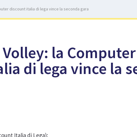
mputer discount italia di lega vince la seconda gara
r Volley: la Computer
alia di lega vince la 
ount Italia di Lega):