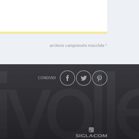
archivio campionato maschile
CONDIVIDI