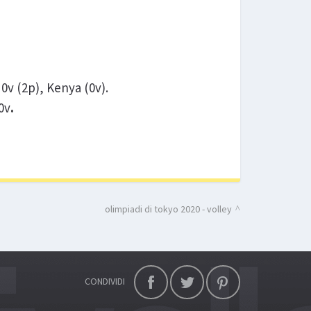
0v (2p), Kenya (0v).
0v
.
olimpiadi di tokyo 2020 - volley
CONDIVIDI