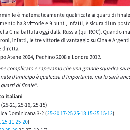
mminile è matematicamente qualificata ai quarti di finale
nto ha 3 vittorie e 9 punti, infatti, è sicura di un posto 
della Cina battuta oggi dalla Russia (qui ROC). Quando 
roni, infatti, le tre vittorie di vantaggio su Cina e Argent
 diretta.
opo Atene 2004, Pechino 2008 e Londra 2012.
one complicato e sapevamo che una grande squadra sarebb
rnate d’anticipo è qualcosa d’importante, ma lo sarà ancor
quarti di finale”
.
co italiani
 (25-21, 25-16, 25-15)
ica Dominicana 3-2 (
25-20 17-25 25-18
15-25 15-12
)
1 25-11 25-20
)