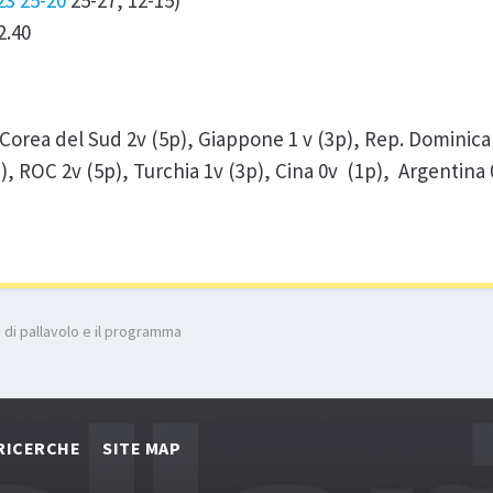
23 25-20
25-27, 12-15)
2.40
 Corea del Sud 2v (5p), Giappone 1 v (3p), Rep. Dominica 
p), ROC 2v (5p), Turchia 1v (3p), Cina 0v (1p), Argentina 
e di pallavolo e il programma
RICERCHE
SITE MAP