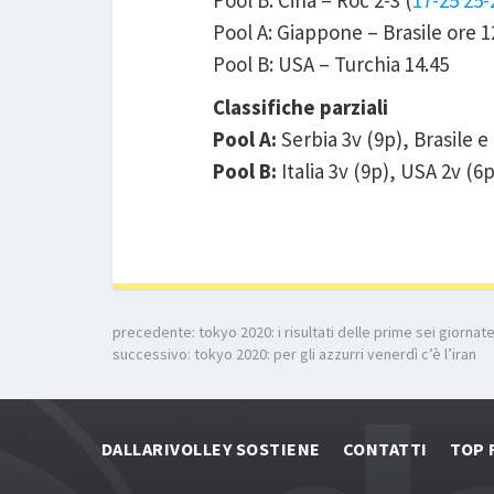
Pool B: Cina – Roc 2-3 (
17-25 25-
Pool A: Giappone – Brasile ore 1
Pool B: USA – Turchia 14.45
Classifiche parziali
Pool A:
Serbia 3v (9p), Brasile e
Pool B:
Italia 3v (9p), USA 2v (6
precedente:
tokyo 2020: i risultati delle prime sei giornat
successivo:
tokyo 2020: per gli azzurri venerdì c’è l’iran
DALLARIVOLLEY SOSTIENE
CONTATTI
TOP 