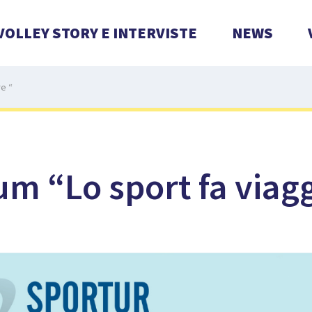
VOLLEY STORY E INTERVISTE
NEWS
re “
rum “Lo sport fa viag