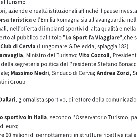
el turismo.
ri, aziende e realtà istituzionali affinché il paese invest
rsa turistica
e l'Emilia Romagna sia all'avanguardia nell
li, nell’offerta di impianti sportivi di alta qualità e nella
rto al pubblico dal titolo "
Lo Sport fa Viaggiare
”,che s
i Club di Cervia
(Lungomare G.Deledda, spiaggia 182).
aravaglia
, Ministro del Turismo;
Vito Cozzoli
, President
 della segreteria politica del Presidente Stefano Bonacc
nale;
Massimo Medri
, Sindaco di Cervia;
Andrea Zorzi
, S
ntini Group.
allari
, giornalista sportivo, direttore della comunicazi
 sportivo in Italia
, secondo l’Osservatorio Turismo, pa
 di euro;
tre 60 milioni di pernottamenti in strutture ricettive itali