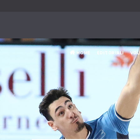
HOME
EDITORIALI
VOL
‹