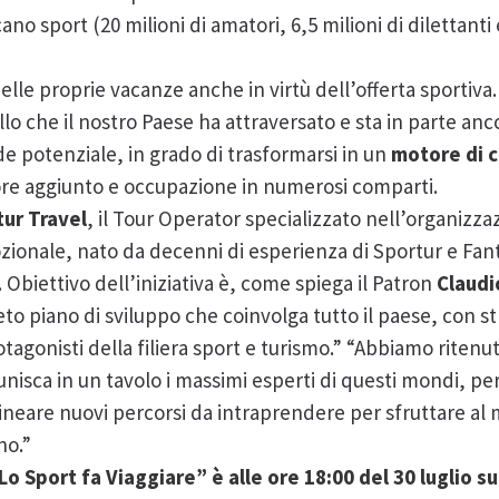
ticano sport (20 milioni di amatori, 6,5 milioni di dilettanti
 delle proprie vacanze anche in virtù dell’offerta sportiva.
llo che il nostro Paese ha attraversato e sta in parte anc
 potenziale, in grado di trasformarsi in un
motore di c
lore aggiunto e occupazione in numerosi comparti.
tur Travel
, il Tour Operator specializzato nell’organizz
zionale, nato da decenni di esperienza di Sportur e Fan
 Obiettivo dell’iniziativa è, come spiega il Patron
Claudi
o piano di sviluppo che coinvolga tutto il paese, con str
protagonisti della filiera sport e turismo.” “Abbiamo ritenu
isca in un tavolo i massimi esperti di questi mondi, per
ineare nuovi percorsi da intraprendere per sfruttare al 
no.”
Lo Sport fa Viaggiare” è alle ore 18:00 del 30 luglio su