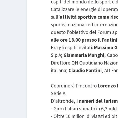
ospiti del mondo dello sport e d
Catalizzare le energie di operato
sull’
attività sportiva come riso
sportivi nazionali ed internaziona
questo l’obiettivo del Forum ape
alle ore 18.00 presso il Fantin
Fra gli ospiti invitati:
Massimo G
S.p.A;
Giammaria Manghi
, Capo
Direttore QN Quotidiano Nazio
italiana;
Claudio Fantini
, AD Fa
Coordinerà l’incontro
Lorenzo D
Serie A.
D’altronde,
i numeri del turismo
- Giro d’affari stimato in 6,3 mld
- Oltre 10 milioni di viaggi ed ol