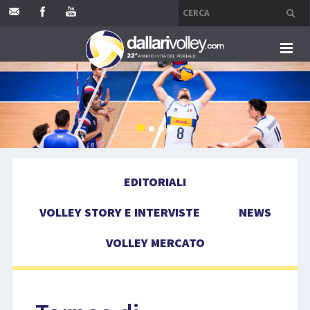
HOME
EDITORIALI
VOLLEY STORY E INTERVISTE
EDITORIALI
NEWS
VOLLEY STORY E INTERVISTE
NEWS
VOLLEY MERCATO
VOLLEY MERCATO
COMPETIZIONI
EVENTI