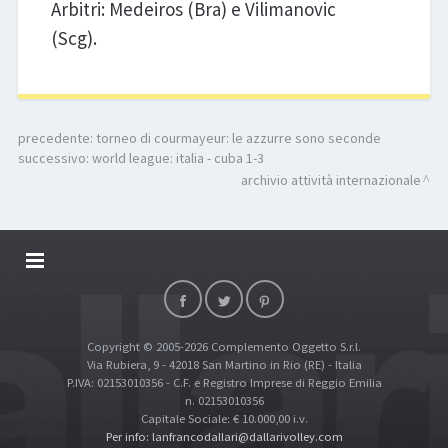
Arbitri: Medeiros (Bra) e Vilimanovic
(Scg).
precedente:
torneo di courmayeur: le azzurre sono seconde
successivo:
world league: italia - cuba 1-3
archivio attività internazionale
DALLARIVOLLEY SOSTIENE
CONTATTI
Copyright © 2005-2026 Complemento Oggetto S.r.l.
TOP RICERCHE
Via Rubiera, 9 - 42018 San Martino in Rio (RE) - Italia
SITE MAP
P.IVA: 02153010356 - C.F. e Registro Imprese di Reggio Emilia
n. 02153010356
Capitale Sociale: € 10.000,00 i.v.
Per info: lanfrancodallari@dallarivolley.com