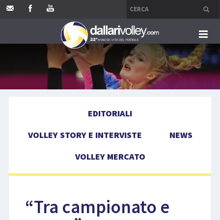
HOME
EDITORIALI
EDITORIALI
VOLLEY STORY E INTERVISTE
VOLLEY STORY E INTERVISTE
NEWS
NEWS
VOLLEY MERCATO
VOLLEY MERCATO
COMPETIZIONI
“Tra campionato e
EVENTI