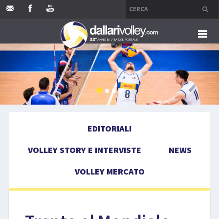
HOME
EDITORIALI
VOLLEY STORY E INTERVISTE
EDITORIALI
NEWS
VOLLEY STORY E INTERVISTE
NEWS
VOLLEY MERCATO
VOLLEY MERCATO
COMPETIZIONI
EVENTI