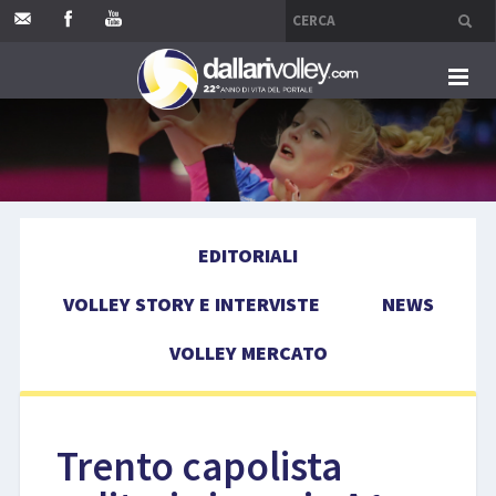
HOME
EDITORIALI
EDITORIALI
VOLLEY STORY E INTERVISTE
VOLLEY STORY E INTERVISTE
NEWS
NEWS
VOLLEY MERCATO
VOLLEY MERCATO
COMPETIZIONI
Trento capolista
EVENTI