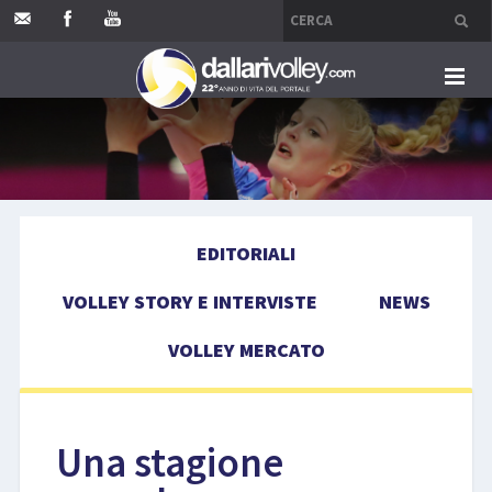
HOME
EDITORIALI
EDITORIALI
VOLLEY STORY E INTERVISTE
VOLLEY STORY E INTERVISTE
NEWS
NEWS
VOLLEY MERCATO
VOLLEY MERCATO
COMPETIZIONI
Una stagione
EVENTI