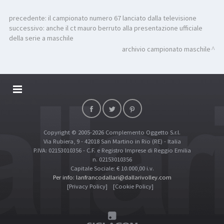
precedente:
il campionato numero 67 lanciato dalla televisione
successivo:
anche il ct mauro berruto alla presentazione ufficiale
della serie a maschile
archivio campionato maschile
DALLARIVOLLEY SOSTIENE
CONTATTI
Copyright © 2005-2026 Complemento Oggetto S.r.l.
TOP RICERCHE
Via Rubiera, 9 - 42018 San Martino in Rio (RE) - Italia
SITE MAP
P.IVA: 02153010356 - C.F. e Registro Imprese di Reggio Emilia
n. 02153010356
Capitale Sociale: € 10.000,00 i.v.
Per info: lanfrancodallari@dallarivolley.com
[Privacy Policy]
[Cookie Policy]