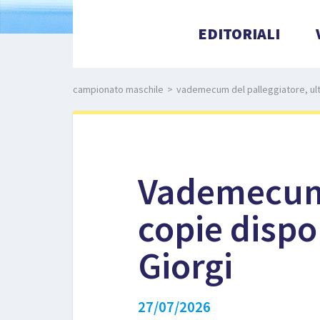
EDITORIALI
campionato maschile
>
vademecum del palleggiatore, ultim
Vademecum 
copie dispon
Giorgi
27/07/2026