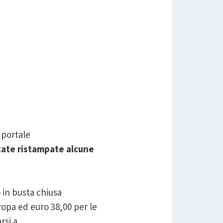
 portale
tate ristampate alcune
 in busta chiusa
ropa ed euro 38,00 per le
rsi a