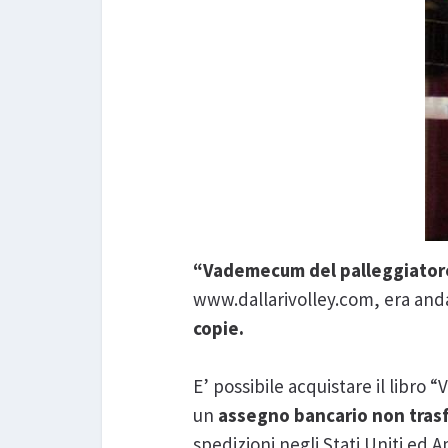
“Vademecum del palleggiator
www.dallarivolley.com, era and
copie.
E’ possibile acquistare il libr
un
assegno bancario non trasfe
spedizioni negli Stati Uniti ed 