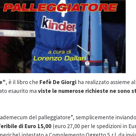
e”
, è il libro che
Fefè De Giorgi
ha realizzato assieme al
ato esaurito ma
viste le numerose richieste ne sono s
o “Vademecum del palleggiatore”, semplicemente inviando
ribile di Euro 15,00
(euro 27,00 per le spedizioni in Eu
Americhe) intestato a Complemento Oggetto S.r.l. da invia