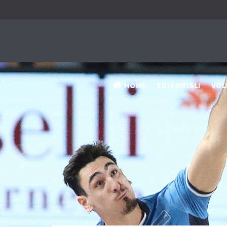
HOME
EDITORIALI
VOL
‹