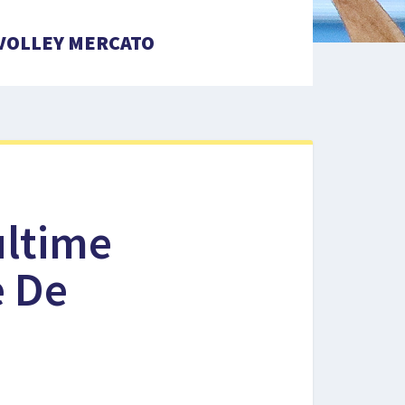
VOLLEY MERCATO
ultime
è De