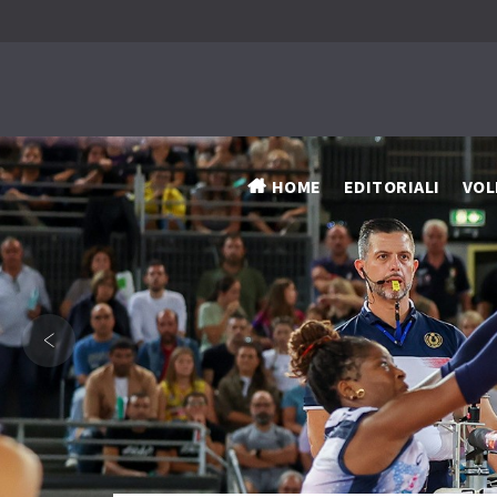
HOME
EDITORIALI
VOL
‹