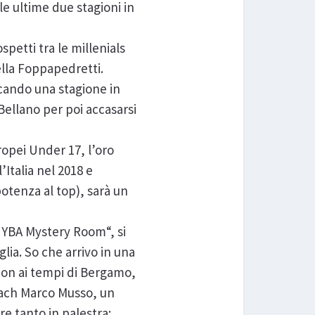
le ultime due stagioni in
spetti tra le millenials
ella Foppapedretti.
ocando una stagione in
 Bellano per poi accasarsi
ropei Under 17, l’oro
’Italia nel 2018 e
potenza al top), sarà un
“UYBA Mystery Room“, si
lia. So che arrivo in una
con ai tempi di Bergamo,
oach Marco Musso, un
e tanto in palestra: