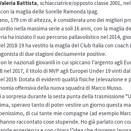
Valeria Battista
, schiacciatrice/opposto classe 2001, nel
 con la maglia delle Sorelle Ramonda Ipag.
ano, 179 cm di altezza, è considerata uno dei migliori pro
sordio nella massima serie a soli 16 anni, con la maglia d
ia ha iniziato il suo percorso pallavolistico nel 2014, gi
Nel 2018-19 ha vestito la maglia del Club Italia con coach
gonista di due stagioni decisamente positive.
on le nazionali giovanili in cui spiccano l’argento agli Eu
nel 2017, il titolo di MVP agli Europei Under 19 vinti dall
el 2019. Dotata di evidenti qualità fisiche (elevazione e 
nomia offensiva della nuova squadra di Marco Musso.
gi a sorpresa durante la sesta punta della trasmissione 
ima, speravo tanto di poter vestire un giorno questa mag
ta benissimo, di cui tante mie compagne (ad esempio Mar
 hanno raccontato cose stupende. Ho già parlato con c
rande esperienza e con chiara l’idea che dovremo lavorar