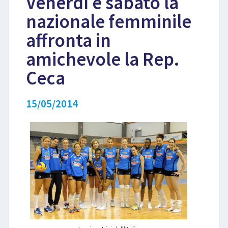
Venerdì e sabato la
nazionale femminile
LIBRI
affronta in
amichevole la Rep.
Ceca
15/05/2014