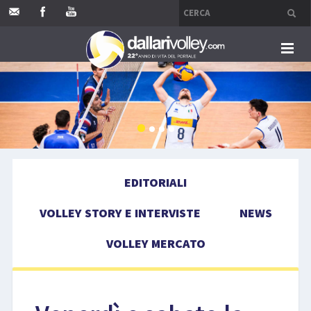
HOME
EDITORIALI
VOLLEY STORY E INTERVISTE
EDITORIALI
NEWS
VOLLEY STORY E INTERVISTE
NEWS
VOLLEY MERCATO
VOLLEY MERCATO
COMPETIZIONI
EVENTI