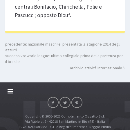
centrali Bonifacio, Chirichella, Folie e
Pascucci; opposto Diouf.
precedente:
nazionale maschile: presentata la stagione 2014 degli
azzurri
successivo:
world league: ultimo collegiale prima della partenza per
il brasile
archivio attività internazionale
DALLARIVOLLEY SOSTIENE
CONTATTI
Copyright © 2005-2026 Complemento Oggetto S.r.l.
TOP RICERCHE
Via Rubiera, 9 - 42018 San Martino in Rio (RE) - Italia
SITE MAP
P.IVA: 02153010356 - C.F. e Registro Imprese di Reggio Emilia