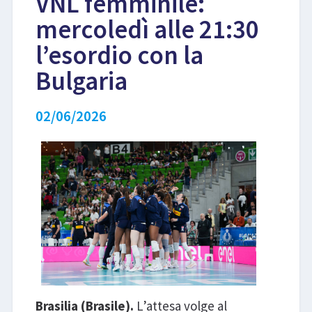
VNL femminile:
mercoledì alle 21:30
LIBRI
l’esordio con la
Bulgaria
02/06/2026
Brasilia (Brasile).
L’attesa volge al