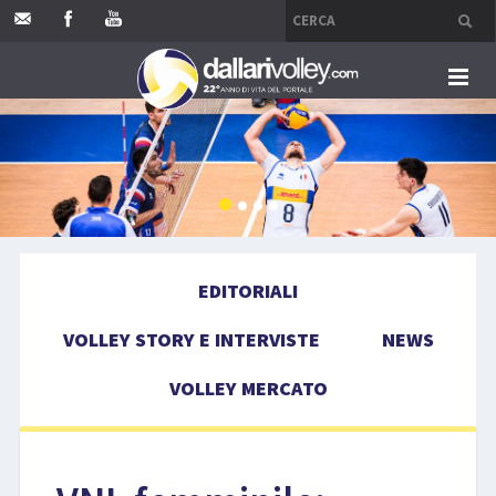
HOME
EDITORIALI
VOLLEY STORY E INTERVISTE
EDITORIALI
NEWS
VOLLEY STORY E INTERVISTE
NEWS
VOLLEY MERCATO
VOLLEY MERCATO
COMPETIZIONI
EVENTI