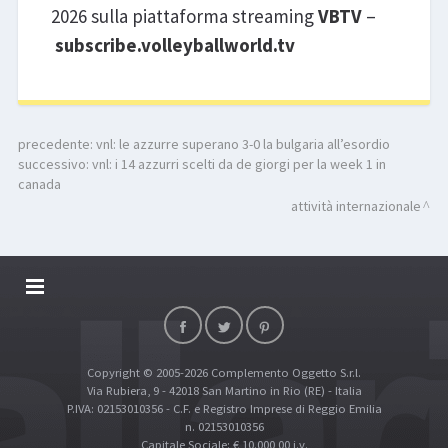
2026 sulla piattaforma streaming
VBTV
–
subscribe.volleyballworld.tv
precedente:
vnl: le azzurre superano 3-0 la bulgaria all’esordio
successivo:
vnl: i 14 azzurri scelti da de giorgi per la week 1 in
canada
attività internazionale
DALLARIVOLLEY SOSTIENE
CONTATTI
Copyright © 2005-2026 Complemento Oggetto S.r.l.
TOP RICERCHE
Via Rubiera, 9 - 42018 San Martino in Rio (RE) - Italia
SITE MAP
P.IVA: 02153010356 - C.F. e Registro Imprese di Reggio Emilia
n. 02153010356
Capitale Sociale: € 10.000,00 i.v.