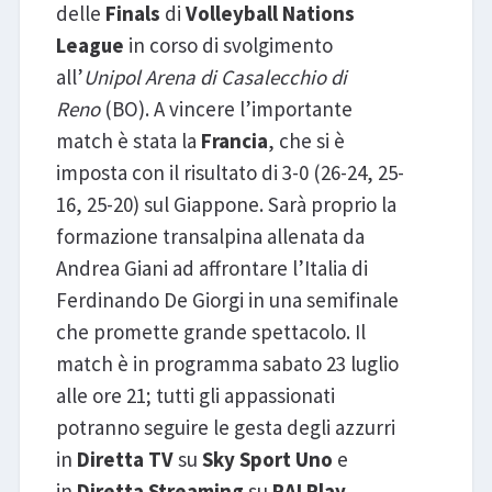
delle
Finals
di
Volleyball Nations
League
in corso di svolgimento
all’
Unipol
Arena di Casalecchio di
Reno
(BO). A vincere l’importante
match è stata la
Francia
, che si è
imposta con il risultato di 3-0 (26-24, 25-
16, 25-20) sul Giappone. Sarà proprio la
formazione transalpina allenata da
Andrea Giani ad affrontare l’Italia di
Ferdinando De Giorgi in una semifinale
che promette grande spettacolo. Il
match è in programma sabato 23 luglio
alle ore 21; tutti gli appassionati
potranno seguire le gesta degli azzurri
in
Diretta TV
su
Sky Sport Uno
e
in
Diretta Streaming
su
RAI Play
.