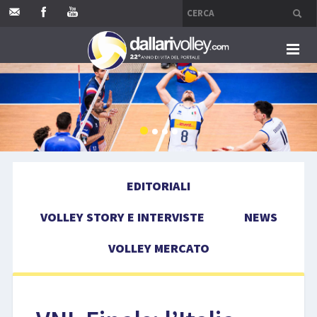
HOME
EDITORIALI
VOLLEY STORY E INTERVISTE
EDITORIALI
NEWS
VOLLEY STORY E INTERVISTE
NEWS
VOLLEY MERCATO
VOLLEY MERCATO
COMPETIZIONI
EVENTI