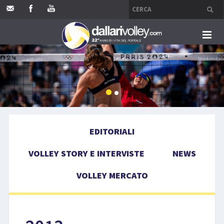
HOME
EDITORIALI
VOLLEY STORY E INTERVISTE
EDITORIALI
NEWS
VOLLEY STORY E INTERVISTE
NEWS
VOLLEY MERCATO
VOLLEY MERCATO
COMPETIZIONI
EVENTI