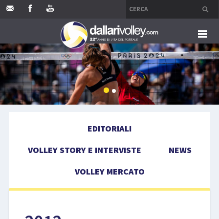
HOME
EDITORIALI
VOLLEY STORY E INTERVISTE
EDITORIALI
NEWS
VOLLEY STORY E INTERVISTE
NEWS
VOLLEY MERCATO
VOLLEY MERCATO
COMPETIZIONI
EVENTI