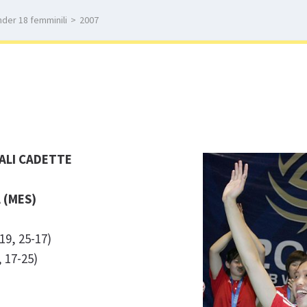
nder 18 femminili
>
2007
IALI CADETTE
 (MES)
19, 25-17)
, 17-25)