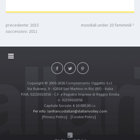
precedente:
2015
mondiali under 20 femminili
successivo:
2011
DALLARIVOLLEY SOSTIENE
CONTATTI
Copyright © 2005-2026 Complemento Oggetto S.r.l.
TOP RICERCHE
Via Rubiera, 9 - 42018 San Martino in Rio (RE) - Italia
SITE MAP
P.IVA: 02153010356 - C.F. e Registro Imprese di Reggio Emilia
n. 02153010356
Capitale Sociale: € 10.000,00 i.v.
Per info: lanfrancodallari@dallarivolley.com
[Privacy Policy]
[Cookie Policy]