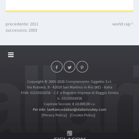
precedente:
2011
world cup
successivo:
2003
DALLARIVOLLEY SOSTIENE
CONTATTI
Copyright © 2005-2026 Complemento Oggetto S.r.l.
TOP RICERCHE
Via Rubiera, 9 - 42018 San Martino in Rio (RE) - Italia
SITE MAP
P.IVA: 02153010356 - C.F. e Registro Imprese di Reggio Emilia
n. 02153010356
Capitale Sociale: € 10.000,00 i.v.
Per info: lanfrancodallari@dallarivolley.com
[Privacy Policy]
[Cookie Policy]