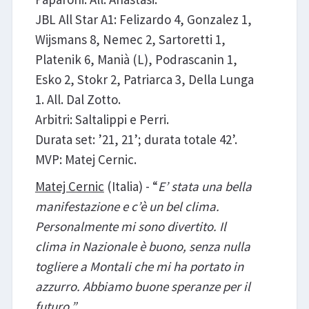
JBL All Star A1: Felizardo 4, Gonzalez 1,
Wijsmans 8, Nemec 2, Sartoretti 1,
Platenik 6, Manià (L), Podrascanin 1,
Esko 2, Stokr 2, Patriarca 3, Della Lunga
1. All. Dal Zotto.
Arbitri: Saltalippi e Perri.
Durata set: ’21, 21’; durata totale 42’.
MVP: Matej Cernic.
Matej Cernic
(Italia) - “
E’ stata una bella
manifestazione e c’è un bel clima.
Personalmente mi sono divertito. Il
clima in Nazionale è buono, senza nulla
togliere a Montali che mi ha portato in
azzurro. Abbiamo buone speranze per il
futuro.”