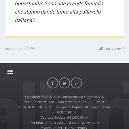
opportunità. Sono una grande famiglia
che stanno dando tanto alla pallavolo
italiana”.
successivo:
2009
all star game
DALLARIVOLLEY SOSTIENE
CONTATTI
Copyright © 2005-2026 Complemento Oggetto S.r.l.
TOP RICERCHE
Via Rubiera, 9 - 42018 San Martino in Rio (RE) - Italia
SITE MAP
P.IVA: 02153010356 - C.F. e Registro Imprese di Reggio Emilia
n. 02153010356
Capitale Sociale: € 10.000,00 i.v.
Per info: lanfrancodallari@dallarivolley.com
[Privacy Policy]
[Cookie Policy]