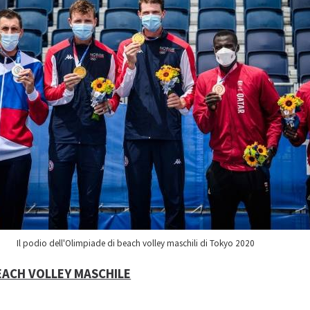
Il podio dell'Olimpiade di beach volley maschili di Tokyo 2020
BEACH VOLLEY MASCHILE