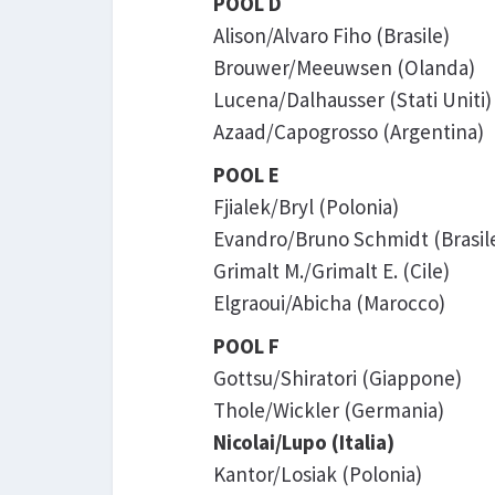
POOL D
Alison/Alvaro Fiho (Brasile)
Brouwer/Meeuwsen (Olanda)
Lucena/Dalhausser (Stati Uniti)
Azaad/Capogrosso (Argentina)
POOL E
Fjialek/Bryl (Polonia)
Evandro/Bruno Schmidt (Brasil
Grimalt M./Grimalt E. (Cile)
Elgraoui/Abicha (Marocco)
POOL F
Gottsu/Shiratori (Giappone)
Thole/Wickler (Germania)
Nicolai/Lupo (Italia)
Kantor/Losiak (Polonia)