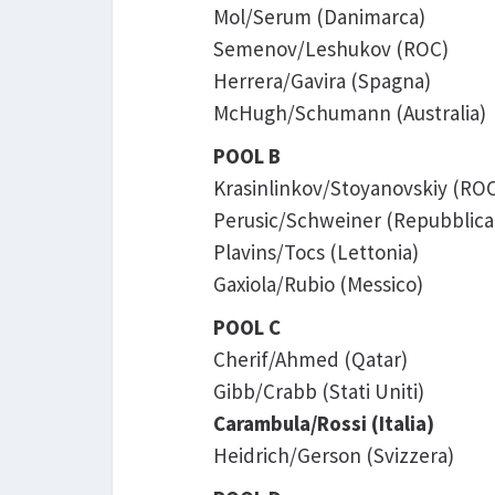
Mol/Serum (Danimarca)
Semenov/Leshukov (ROC)
Herrera/Gavira (Spagna)
McHugh/Schumann (Australia)
POOL B
Krasinlinkov/Stoyanovskiy (RO
Perusic/Schweiner (Repubblica
Plavins/Tocs (Lettonia)
Gaxiola/Rubio (Messico)
POOL C
Cherif/Ahmed (Qatar)
Gibb/Crabb (Stati Uniti)
Carambula/Rossi (Italia)
Heidrich/Gerson (Svizzera)