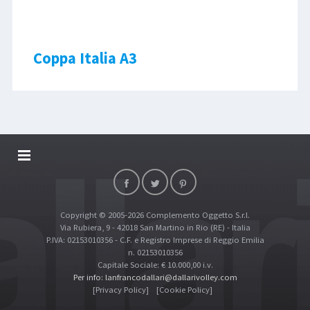
Coppa Italia A3
DALLARIVOLLEY SOSTIENE
CONTATTI
Copyright © 2005-2026 Complemento Oggetto S.r.l.
TOP RICERCHE
Via Rubiera, 9 - 42018 San Martino in Rio (RE) - Italia
SITE MAP
P.IVA: 02153010356 - C.F. e Registro Imprese di Reggio Emilia
n. 02153010356
Capitale Sociale: € 10.000,00 i.v.
Per info: lanfrancodallari@dallarivolley.com
[Privacy Policy]
[Cookie Policy]