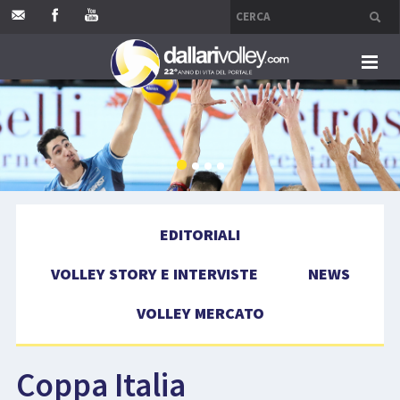
HOME
EDITORIALI
VOLLEY STORY E INTERVISTE
EDITORIALI
NEWS
VOLLEY STORY E INTERVISTE
NEWS
VOLLEY MERCATO
VOLLEY MERCATO
COMPETIZIONI
Coppa Italia
EVENTI