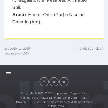
4, Magalini. N.e. Pesaresi. All. Fabio
Soli.
Arbitri
: Hector Ortiz (Pur) e Nicolas
Casado (Arg).
precedente:
2025
mondiali per club
successivo:
2023
DALLARIVOLLEY SOSTIENE
CONTATTI
Copyright © 2005-2026 Complemento Oggetto S.r.l.
TOP RICERCHE
Via Rubiera, 9 - 42018 San Martino in Rio (RE) - Italia
SITE MAP
P.IVA: 02153010356 - C.F. e Registro Imprese di Reggio Emilia
n. 02153010356