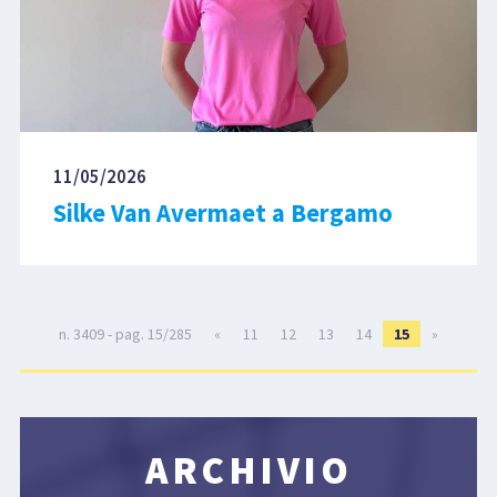
11/05/2026
Silke Van Avermaet a Bergamo
n. 3409 - pag. 15/285
«
11
12
13
14
15
»
ARCHIVIO