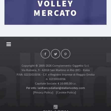
VOLLEY
MERCATO
DALLARIVOLLEY SOSTIENE
CONTATTI
Copyright © 2005-2026 Complemento Oggetto S.r.l.
TOP RICERCHE
Via Rubiera, 9 - 42018 San Martino in Rio (RE) - Italia
SITE MAP
P.IVA: 02153010356 - C.F. e Registro Imprese di Reggio Emilia
n. 02153010356
Capitale Sociale: € 10.000,00 i.v.
Per info: lanfrancodallari@dallarivolley.com
[Privacy Policy]
[Cookie Policy]