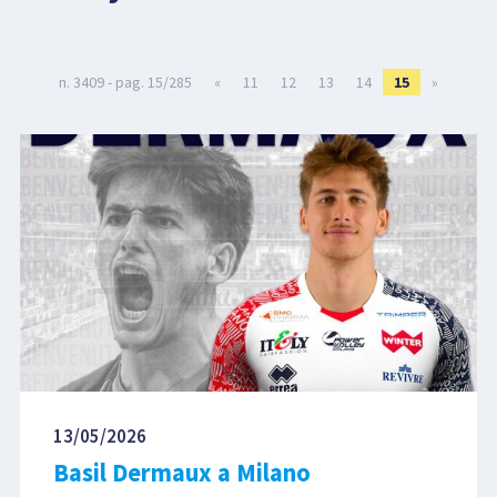
LIBRI
n. 3409 - pag. 15/285
«
11
12
13
14
15
»
13/05/2026
Basil Dermaux a Milano