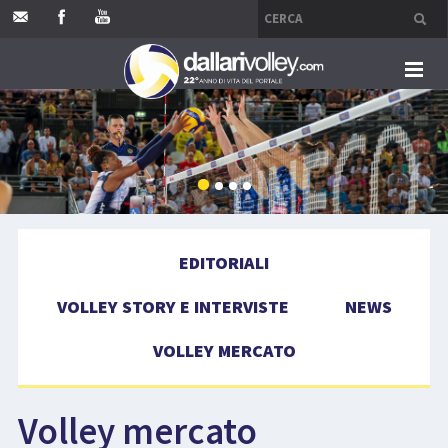
HOME
EDITORIALI
VOLLEY STORY E INTERVISTE
EDITORIALI
NEWS
VOLLEY STORY E INTERVISTE
NEWS
VOLLEY MERCATO
VOLLEY MERCATO
COMPETIZIONI
Volley mercato
EVENTI