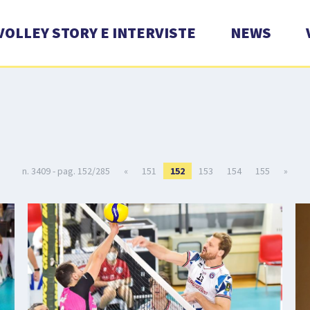
VOLLEY STORY E INTERVISTE
NEWS
n. 3409 - pag. 152/285
«
151
152
153
154
155
»