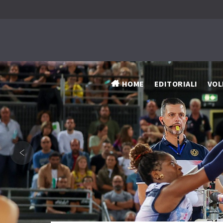
HOME
EDITORIALI
VOL
‹