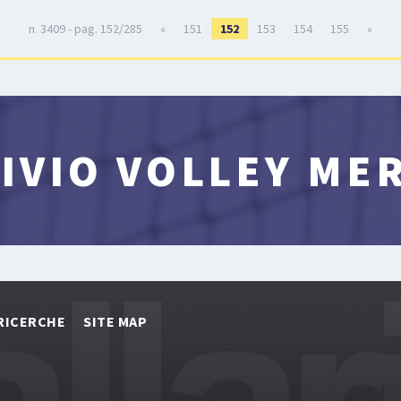
n. 3409 - pag. 152/285
«
151
152
153
154
155
»
IVIO VOLLEY ME
RICERCHE
SITE MAP