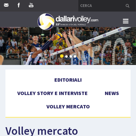
HOME
EDITORIALI
VOLLEY STORY E INTERVISTE
EDITORIALI
NEWS
VOLLEY STORY E INTERVISTE
NEWS
VOLLEY MERCATO
VOLLEY MERCATO
COMPETIZIONI
Volley mercato
EVENTI