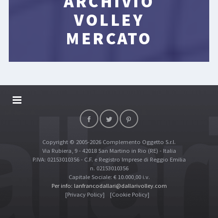
ARCHIVIO
VOLLEY
MERCATO
DALLARIVOLLEY SOSTIENE
CONTATTI
Copyright © 2005-2026 Complemento Oggetto S.r.l.
TOP RICERCHE
Via Rubiera, 9 - 42018 San Martino in Rio (RE) - Italia
SITE MAP
P.IVA: 02153010356 - C.F. e Registro Imprese di Reggio Emilia
n. 02153010356
Capitale Sociale: € 10.000,00 i.v.
Per info: lanfrancodallari@dallarivolley.com
[Privacy Policy]
[Cookie Policy]