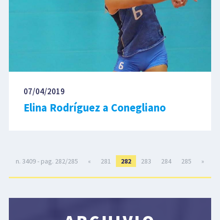
07/04/2019
Elina Rodríguez a Conegliano
n. 3409 - pag. 282/285
«
281
282
283
284
285
»