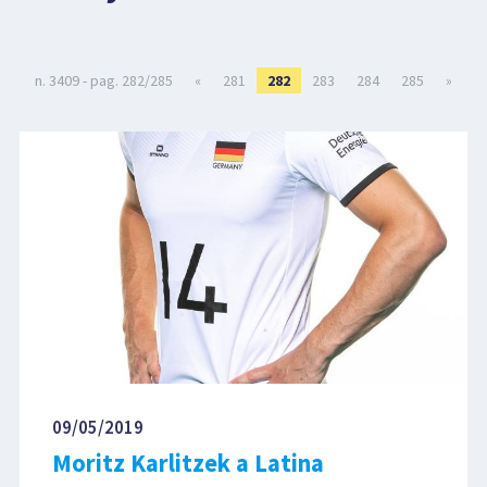
LIBRI
n. 3409 - pag. 282/285
«
281
282
283
284
285
»
09/05/2019
Moritz Karlitzek a Latina