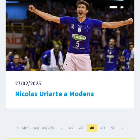
27/02/2025
Nicolas Uriarte a Modena
n. 3409 - pag. 48/285
«
46
47
48
49
50
»