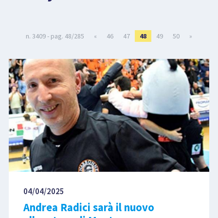
LIBRI
n. 3409 - pag. 48/285
«
46
47
48
49
50
»
04/04/2025
Andrea Radici sarà il nuovo