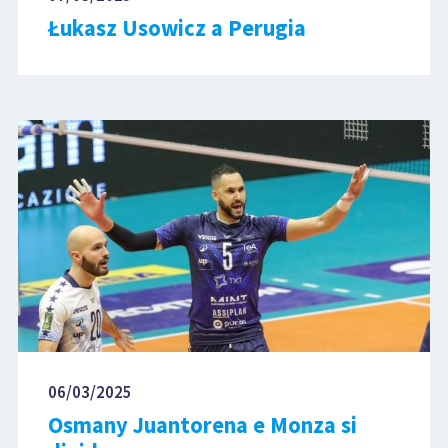
Łukasz Usowicz a Perugia
06/03/2025
Osmany Juantorena e Monza si