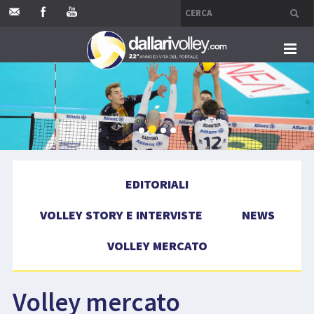
HOME
EDITORIALI
VOLLEY STORY E INTERVISTE
EDITORIALI
NEWS
VOLLEY STORY E INTERVISTE
NEWS
VOLLEY MERCATO
VOLLEY MERCATO
COMPETIZIONI
Volley mercato
EVENTI