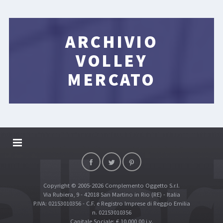
ARCHIVIO
VOLLEY
MERCATO
DALLARIVOLLEY SOSTIENE
CONTATTI
Copyright © 2005-2026 Complemento Oggetto S.r.l.
TOP RICERCHE
Via Rubiera, 9 - 42018 San Martino in Rio (RE) - Italia
SITE MAP
P.IVA: 02153010356 - C.F. e Registro Imprese di Reggio Emilia
n. 02153010356
Capitale Sociale: € 10.000,00 i.v.