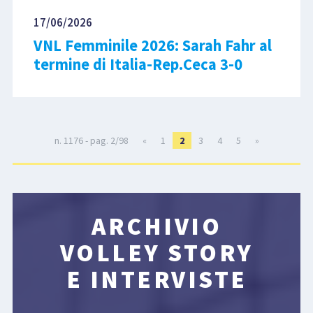
17/06/2026
VNL Femminile 2026: Sarah Fahr al
termine di Italia-Rep.Ceca 3-0
n. 1176 - pag. 2/98
«
1
2
3
4
5
»
ARCHIVIO
VOLLEY STORY
E INTERVISTE