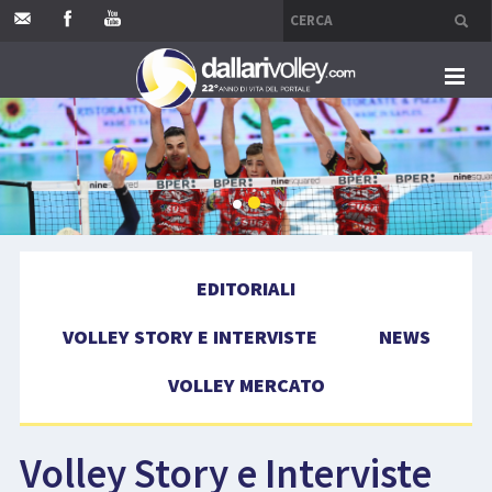
HOME
EDITORIALI
VOLLEY STORY E INTERVISTE
EDITORIALI
NEWS
VOLLEY STORY E INTERVISTE
NEWS
VOLLEY MERCATO
VOLLEY MERCATO
COMPETIZIONI
Volley Story e Interviste
EVENTI