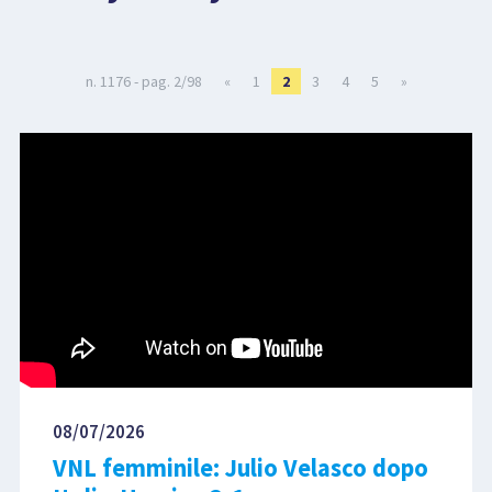
LIBRI
n. 1176 - pag. 2/98
«
1
2
3
4
5
»
08/07/2026
VNL femminile: Julio Velasco dopo