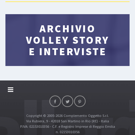
ARCHIVIO
VOLLEY STORY
E INTERVISTE
DALLARIVOLLEY SOSTIENE
CONTATTI
Copyright © 2005-2026 Complemento Oggetto S.r.l.
TOP RICERCHE
Via Rubiera, 9 - 42018 San Martino in Rio (RE) - Italia
SITE MAP
P.IVA: 02153010356 - C.F. e Registro Imprese di Reggio Emilia
n. 02153010356