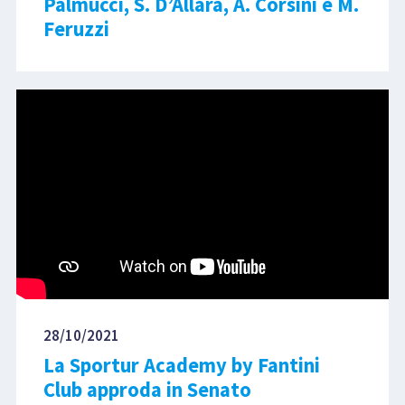
Palmucci, S. D’Allara, A. Corsini e M.
Feruzzi
28/10/2021
La Sportur Academy by Fantini
Club approda in Senato