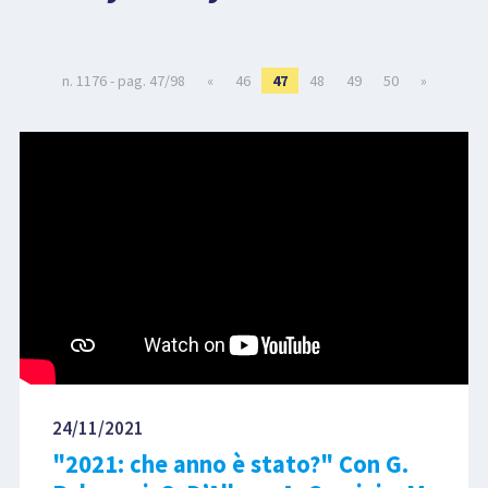
LIBRI
n. 1176 - pag. 47/98
«
46
47
48
49
50
»
24/11/2021
"2021: che anno è stato?" Con G.