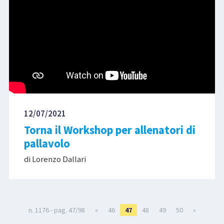
12/07/2021
Torna il Workshop per allenatori di
pallavolo
di Lorenzo Dallari
n. 1176 - pag. 47/98
«
46
47
48
49
50
»