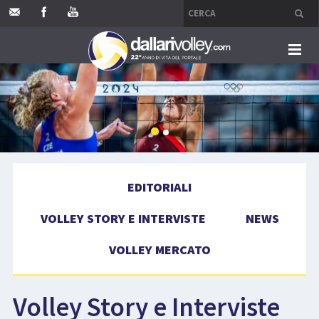
HOME
EDITORIALI
VOLLEY STORY E INTERVISTE
EDITORIALI
NEWS
VOLLEY STORY E INTERVISTE
NEWS
VOLLEY MERCATO
VOLLEY MERCATO
COMPETIZIONI
Volley Story e Interviste
EVENTI