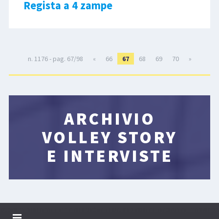
Regista a 4 zampe
n. 1176 - pag. 67/98
«
66
67
68
69
70
»
ARCHIVIO
VOLLEY STORY
E INTERVISTE