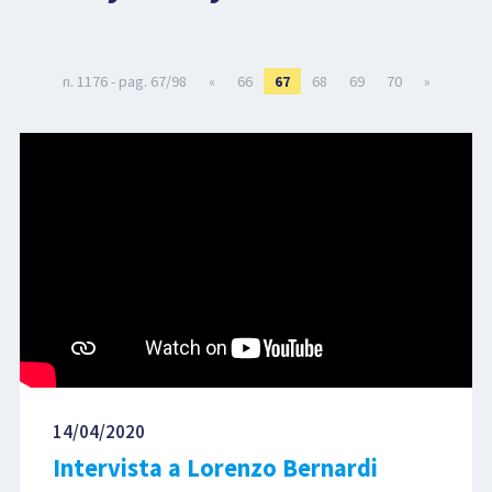
LIBRI
n. 1176 - pag. 67/98
«
66
67
68
69
70
»
14/04/2020
Intervista a Lorenzo Bernardi