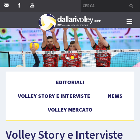
HOME
EDITORIALI
VOLLEY STORY E INTERVISTE
EDITORIALI
NEWS
VOLLEY STORY E INTERVISTE
NEWS
VOLLEY MERCATO
VOLLEY MERCATO
COMPETIZIONI
Volley Story e Interviste
EVENTI