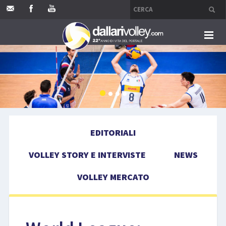
HOME
EDITORIALI
VOLLEY STORY E INTERVISTE
EDITORIALI
NEWS
VOLLEY STORY E INTERVISTE
NEWS
VOLLEY MERCATO
VOLLEY MERCATO
COMPETIZIONI
EVENTI