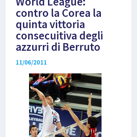
World League:
contro la Corea la
LIBRI
quinta vittoria
consecuitiva degli
azzurri di Berruto
11/06/2011