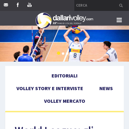
HOME
EDITORIALI
VOLLEY STORY E INTERVISTE
EDITORIALI
NEWS
VOLLEY STORY E INTERVISTE
NEWS
VOLLEY MERCATO
VOLLEY MERCATO
COMPETIZIONI
EVENTI