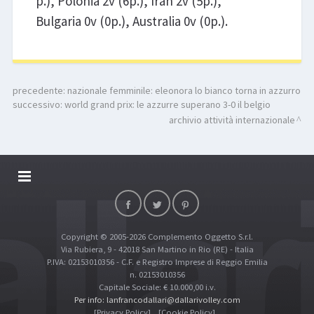
p.), Polonia 2v (6p.), Iran 2v (5p.),
Bulgaria 0v (0p.), Australia 0v (0p.).
precedente:
nazionale femminile: eleonora lo bianco torna in azzurro
successivo:
world grand prix: le azzurre superano 3-0 il belgio
archivio attività internazionale
DALLARIVOLLEY SOSTIENE
CONTATTI
Copyright © 2005-2026 Complemento Oggetto S.r.l.
TOP RICERCHE
Via Rubiera, 9 - 42018 San Martino in Rio (RE) - Italia
SITE MAP
P.IVA: 02153010356 - C.F. e Registro Imprese di Reggio Emilia
n. 02153010356
Capitale Sociale: € 10.000,00 i.v.
Per info: lanfrancodallari@dallarivolley.com
[Privacy Policy]
[Cookie Policy]