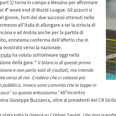
sport 1) torna in campo a Messina per affrontare
el 4° week end di World League. Gli azzurri si
el girone, forti dei due successi ottenuti nella
esso all’Italia di allungare a sei la striscia di
ncona e ad Andria anche per la partita di
urito, ennesima conferma dell’affetto che in
a mostrato verso la nazionale.
rruto
ha voluto sottolineare oggi nella
ione della gara: “
Il bilancio di queste prime
visione e non parlo solo di risultati, ma intendo
te verso di noi. Credevo che ci volesse più
o pubblico, invece sono convinto che le tappe in
 fuoco” su questo entusiasmo.”
All’incontro
sina Giuseppe Buzzanca, oltre ai presidenti del CR Sicil
 è stata tolta la riserva su Cristian Savani, che non scen