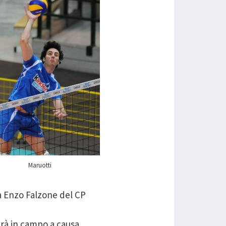
Maruotti
ia Enzo Falzone del CP
derà in campo a causa