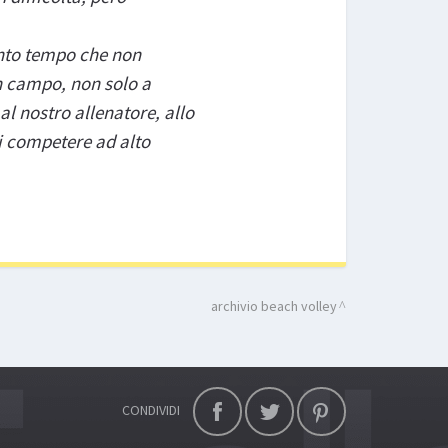
anto tempo che non
n campo, non solo a
l nostro allenatore, allo
di competere ad alto
archivio beach volley
CONDIVIDI