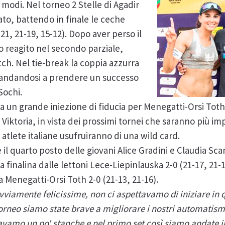
 modi. Nel torneo 2 Stelle di Agadir
fato, battendo in finale le ceche
1, 21-19, 15-12). Dopo aver perso il
o reagito nel secondo parziale,
h. Nel tie-break la coppia azzurra
 andandosi a prendere un successo
Sochi.
ta un grande iniezione di fiducia per Menegatti-Orsi T
 Viktoria, in vista dei prossimi tornei che saranno più im
 atlete italiane usufruiranno di una wild card.
 il quarto posto delle giovani Alice Gradini e Claudia S
a finalina dalle lettoni Lece-Liepinlauska 2-0 (21-17, 21-1
 Menegatti-Orsi Toth 2-0 (21-13, 21-16).
viamente felicissime, non ci aspettavamo di iniziare in 
rneo siamo state brave a migliorare i nostri automatism
ravamo un po' stanche e nel primo set così siamo andate in