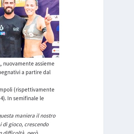
oth, nuovamente assieme
pegnativi a partire dal
campoli (rispettivamente
4). In semifinale le
questa maniera il nostro
i di gioco, crescendo
 difficoltà, però