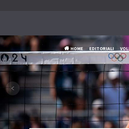
HOME
EDITORIALI
VOL
‹