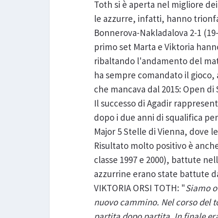
Toth si è aperta nel migliore dei
le azzurre, infatti, hanno trion
Bonnerova-Nakladalova 2-1 (19-2
primo set Marta e Viktoria hann
ribaltando l'andamento del matc
ha sempre comandato il gioco,
che mancava dal 2015: Open di 
Il successo di Agadir rappresen
dopo i due anni di squalifica per
Major 5 Stelle di Vienna, dove le
Risultato molto positivo è anche
classe 1997 e 2000), battute nell
azzurrine erano state battute da
VIKTORIA ORSI TOTH: "
Siamo ov
nuovo cammino. Nel corso del to
partita dopo partita. In finale e